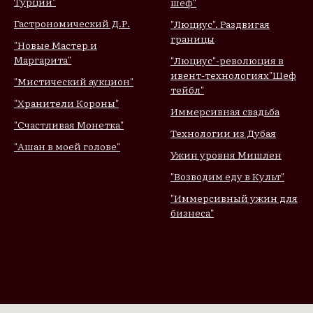
Турции"
шеф"
Гастрономический Д.Р.
"Люциус". Раздвигая
границы
"Новые Мастер и
Маргарита"
"Люциус"-революция в
ивент-технологиях
"Шеф
"Мистический аукцион"
тейбл"
"Хранители Короны"
Иммерсивная свадьба
"Счастливая Монетка"
Технологии из Дубая
"Ашан в моей голове"
Ужин уровня Мишлен
"Возводим еду в Культ"
"Иммерсивный ужин для
бизнеса"