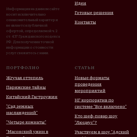
Идеи
Информация на данном сайте
Готовые решения
носит исключительно
ознакомительный характер и
Контакты
не является публичной
офертой, определяемой ч. 2
ст. 437 Гражданского кодекса
РФ. Для получения точной
информации о стоимости
услуг свяжитесь с нами.
ПОРТФОЛИО
СТАТЬИ
Жгучая оттепель
Новые форматы
проведения
Парижские тайны
мероприятий
Китайский Гастроужин
НГ корпоратив по
"Сад земных
системе "Все включено"
наслаждений"
Кто шеф-повар шоу
"Четыре комнаты"
"Люциус"?
"Масонский ужин в
Участвуем в шоу "Адский