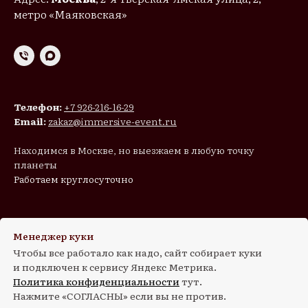
метро «Маяковская»
Телефон:
+7 926-216-16-29
Email:
zakaz@immersive-event.ru
Находимся в Москве, но выезжаем в любую точку
планеты
Работаем круглосуточно
Менеджер куки
Чтобы все работало как надо, сайт собирает куки
Все права защищены. Все материалы сайта
и подключен к сервису Яндекс Метрика.
доступны по лицензии Creative Commons Attribution
Политика конфиденциальности
тут.
Нажмите «СОГЛАСНЫ» если вы не против.
4.0 при условии указания ссылки на первоисточник