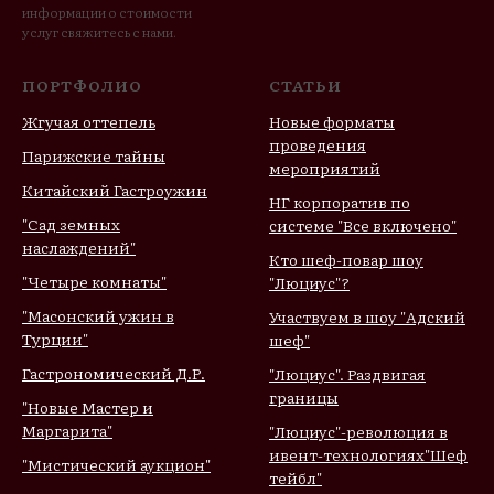
информации о стоимости
услуг свяжитесь с нами.
ПОРТФОЛИО
СТАТЬИ
Жгучая оттепель
Новые форматы
проведения
Парижские тайны
мероприятий
Китайский Гастроужин
НГ корпоратив по
"Сад земных
системе "Все включено"
наслаждений"
Кто шеф-повар шоу
"Четыре комнаты"
"Люциус"?
"Масонский ужин в
Участвуем в шоу "Адский
Турции"
шеф"
Гастрономический Д.Р.
"Люциус". Раздвигая
границы
"Новые Мастер и
Маргарита"
"Люциус"-революция в
ивент-технологиях
"Шеф
"Мистический аукцион"
тейбл"