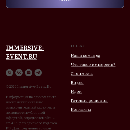
О НАС
IMMERSIVE-
EVENT.RU
Наша команда
Что такое иммерсив?
Стоимость
Видео
© 2024 Immersive-Event.Ru
Идеи
Информация на данном сайте
Готовые решения
носит исключительно
ознакомительный характер и
Контакты
не является публичной
офертой, определяемой ч. 2
ст. 437 Гражданского кодекса
РФ. Для получения точной