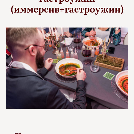
(иммерсив+гастроужин)