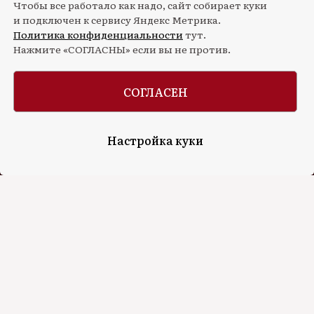
Чтобы все работало как надо, сайт собирает куки
и подключен к сервису Яндекс Метрика.
Политика конфиденциальности
тут.
Продюсерский центр "Иммерсив-
Нажмите «СОГЛАСНЫ» если вы не против.
Ивент"
СОГЛАСЕН
Адрес:
Москва
, 2-я Тверская-Ямская улица, 2,
Настройка куки
метро «Маяковская»
Телефон:
+7 926-216-16-29
Email:
zakaz@immersive-event.ru
Находимся в Москве, но выезжаем в любую точку
планеты
Работаем круглосуточно