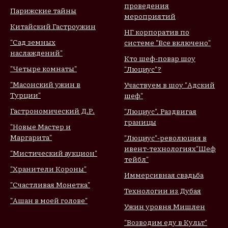
проведения
Парижские тайны
мероприятий
Китайский Гастроужин
НГ корпоратив по
"Сад земных
системе "Все включено"
наслаждений"
Кто шеф-повар шоу
"Четыре комнаты"
"Люциус"?
"Масонский ужин в
Участвуем в шоу "Адский
Турции"
шеф"
Гастрономический Д.Р.
"Люциус". Раздвигая
границы
"Новые Мастер и
Маргарита"
"Люциус"-революция в
ивент-технологиях
"Шеф
"Мистический аукцион"
тейбл"
"Хранители Короны"
Иммерсивная свадьба
"Счастливая Монетка"
Технологии из Дубая
"Ашан в моей голове"
Ужин уровня Мишлен
"Возводим еду в Культ"