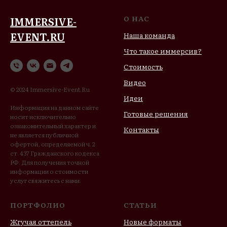
О НАС
IMMERSIVE-
EVENT.RU
Наша команда
Что такое иммерсив?
Стоимость
Видео
© 2024 Immersive-Event.Ru
Идеи
Информация на данном сайте
Готовые решения
носит исключительно
ознакомительный характер и
Контакты
не является публичной
офертой, определяемой ч. 2
ст. 437 Гражданского кодекса
РФ. Для получения точной
информации о стоимости
услуг свяжитесь с нами.
ПОРТФОЛИО
СТАТЬИ
Жгучая оттепель
Новые форматы