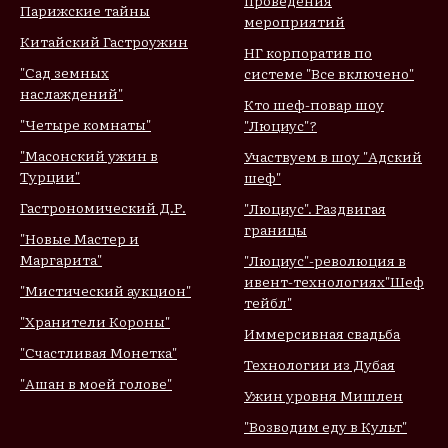
Парижские тайны
мероприятий
Китайский Гастроужин
НГ корпоратив по
"Сад земных
системе "Все включено"
наслаждений"
Кто шеф-повар шоу
"Четыре комнаты"
"Люциус"?
"Масонский ужин в
Участвуем в шоу "Адский
Турции"
шеф"
Гастрономический Д.Р.
"Люциус". Раздвигая
границы
"Новые Мастер и
Маргарита"
"Люциус"-революция в
ивент-технологиях
"Шеф
"Мистический аукцион"
тейбл"
"Хранители Короны"
Иммерсивная свадьба
"Счастливая Монетка"
Технологии из Дубая
"Ашан в моей голове"
Ужин уровня Мишлен
"Возводим еду в Культ"