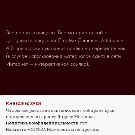
Все права защищены. Все материалы сайта
доступны по лицензии Creative Commons Attribution
4.0 при условии указания ссылки на первоисточник
(в случае использования материалов сайта в сети
Интернет — интерактивная ссылка).
Менеджер куки
ПОЛИТИКА
Чтобы все работало как надо, сайт собирает куки
КОНФИДЕНЦИАЛЬНОСТИ
и подключен к сервису Яндекс Метрика.
Политика конфиденциальности
тут.
Нажмите «СОГЛАСНЫ» если вы не против.
ИП КУГАЕВСКИЙ А.А.
© 2018–2026, Иммерсив-Ивент