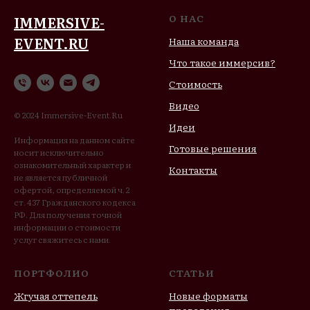
О НАС
IMMERSIVE-
EVENT.RU
Наша команда
Что такое иммерсив?
Стоимость
Видео
© 2024 Immersive-Event.Ru
Идеи
Информация на данном сайте
Готовые решения
носит исключительно
ознакомительный характер и
Контакты
не является публичной
офертой, определяемой ч. 2
ст. 437 Гражданского кодекса
РФ. Для получения точной
информации о стоимости
услуг свяжитесь с нами.
ПОРТФОЛИО
СТАТЬИ
Жгучая оттепель
Новые форматы
проведения