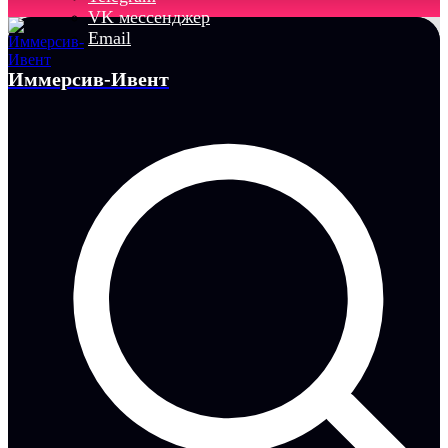
VK мессенджер
Email
Иммерсив-Ивент