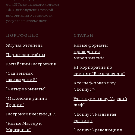
ст. 437 Гражданского кодекса
РФ. Для получения точной
информации о стоимости
услуг свяжитесь с нами.
ПОРТФОЛИО
СТАТЬИ
Жгучая оттепель
Новые форматы
проведения
Парижские тайны
мероприятий
Китайский Гастроужин
НГ корпоратив по
"Сад земных
системе "Все включено"
наслаждений"
Кто шеф-повар шоу
"Четыре комнаты"
"Люциус"?
"Масонский ужин в
Участвуем в шоу "Адский
Турции"
шеф"
Гастрономический Д.Р.
"Люциус". Раздвигая
границы
"Новые Мастер и
Маргарита"
"Люциус"-революция в