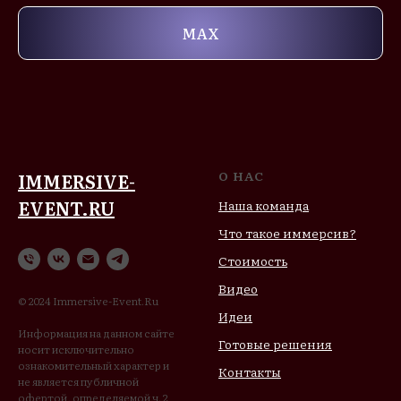
MAX
О НАС
IMMERSIVE-
EVENT.RU
Наша команда
Что такое иммерсив?
Стоимость
Видео
© 2024 Immersive-Event.Ru
Идеи
Информация на данном сайте
Готовые решения
носит исключительно
ознакомительный характер и
Контакты
не является публичной
офертой, определяемой ч. 2